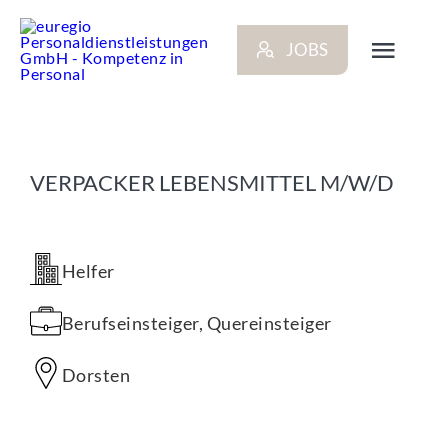
Zum
Inhalt
JOBS
springen
Toggl
Navig
ARBEITGEBER
VERPACKER LEBENSMITTEL M/W/D
BEWERBER
NEWS
Helfer
Berufseinsteiger, Quereinsteiger
STANDORTE
Dorsten
KONTAKT