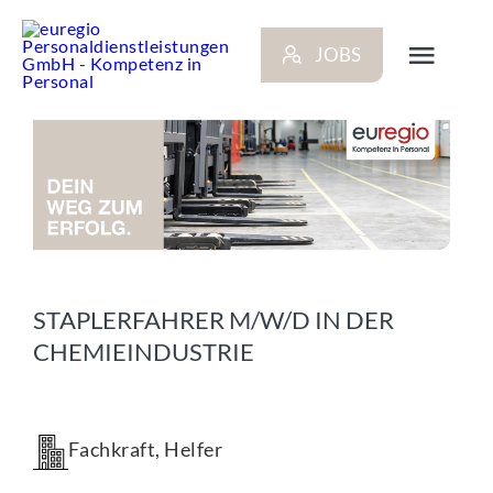
Zum
Inhalt
JOBS
springen
Toggl
Navig
ARBEITGEBER
BEWERBER
NEWS
STAPLERFAHRER M/W/D IN DER
CHEMIEINDUSTRIE
STANDORTE
KONTAKT
Fachkraft, Helfer