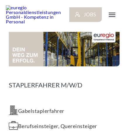
Zum
Inhalt
JOBS
springen
Toggl
Navig
ARBEITGEBER
BEWERBER
NEWS
STAPLERFAHRER M/W/D
STANDORTE
Gabelstaplerfahrer
KONTAKT
Berufseinsteiger, Quereinsteiger