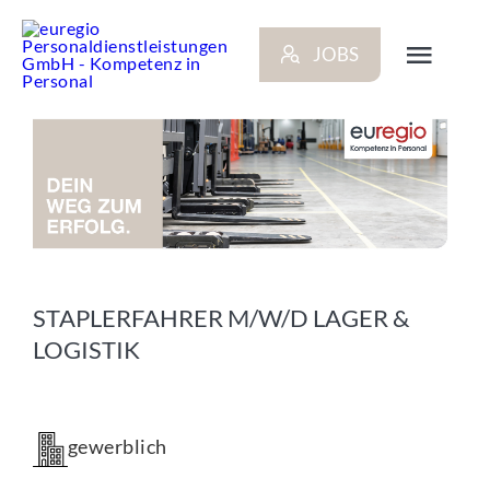
Zum
Inhalt
JOBS
springen
Toggl
Navig
ARBEITGEBER
BEWERBER
NEWS
STAPLERFAHRER M/W/D LAGER &
LOGISTIK
STANDORTE
KONTAKT
gewerblich