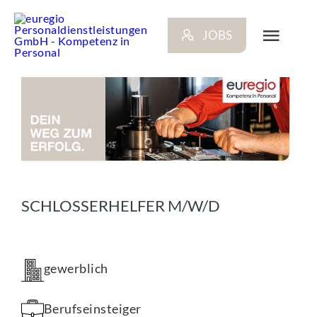
Zum
Inhalt
JOBS
springen
Toggl
Navig
ARBEITGEBER
BEWERBER
NEWS
SCHLOSSERHELFER M/W/D
STANDORTE
gewerblich
KONTAKT
Berufseinsteiger