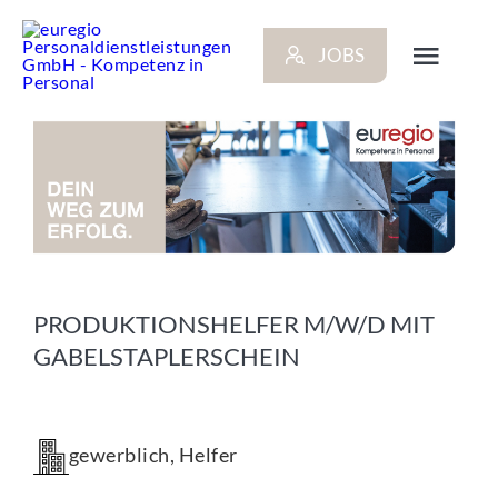
Zum
Inhalt
JOBS
springen
Toggl
Navig
ARBEITGEBER
BEWERBER
NEWS
PRODUKTIONSHELFER M/W/D MIT
GABELSTAPLERSCHEIN
STANDORTE
KONTAKT
gewerblich, Helfer