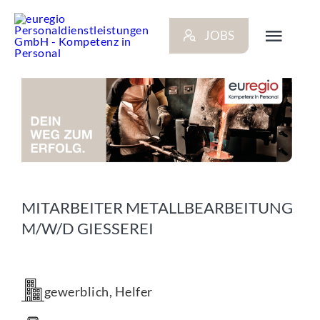
Zum
Inhalt
JOBS
springen
Toggl
Navig
ARBEITGEBER
BEWERBER
NEWS
MITARBEITER METALLBEARBEITUNG
M/W/D GIESSEREI
STANDORTE
KONTAKT
gewerblich, Helfer