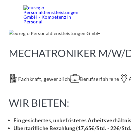
Zum
Inhalt
springen
MECHATRONIKER M/W/
Fachkraft, gewerblich
Berufserfahrene
WIR BIETEN:
Ein gesichertes, unbefristetes Arbeitsverhältni
Übertarifliche Bezahlung (17,65€/Std. - 22€/Std.