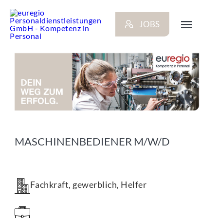
Zum
Inhalt
JOBS
springen
Toggl
Navig
ARBEITGEBER
BEWERBER
NEWS
MASCHINENBEDIENER M/W/D
STANDORTE
Fachkraft, gewerblich, Helfer
KONTAKT