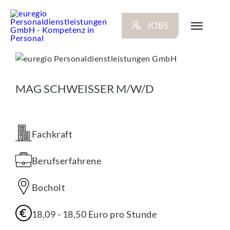
Zum
Inhalt
JOBS
springen
Toggl
Navig
ARBEITG
MAG SCHWEISSER M/W/D
BEWERB
Fachkraft
NEWS
Berufserfahrene
STANDO
Bocholt
KONTAK
18,09 - 18,50 Euro pro Stunde