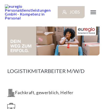
Zum
Inhalt
JOBS
springen
Toggl
Navig
ARBEITGEBER
BEWERBER
NEWS
LOGISTIKMITARBEITER M/W/D
STANDORTE
Fachkraft, gewerblich, Helfer
KONTAKT