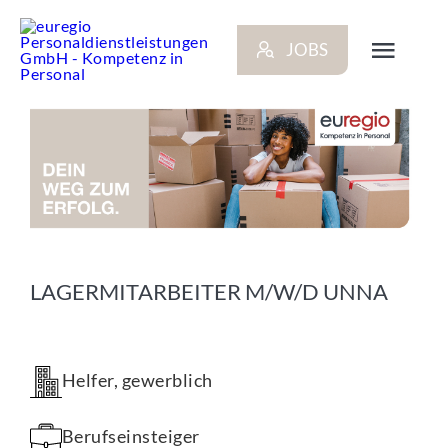
Zum
Inhalt
JOBS
springen
Toggl
Navig
ARBEITGEBER
BEWERBER
NEWS
LAGERMITARBEITER M/W/D UNNA
STANDORTE
Helfer, gewerblich
KONTAKT
Berufseinsteiger