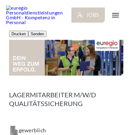
Zum
Inhalt
JOBS
springen
Toggl
Navig
Drucken
Senden
ARBEITGEBER
BEWERBER
NEWS
LAGERMITARBEITER M/W/D
STANDORTE
QUALITÄTSSICHERUNG
KONTAKT
gewerblich