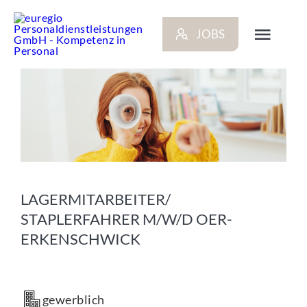
Zum
Inhalt
JOBS
springen
Toggl
Navig
ARBEITGEBER
BEWERBER
NEWS
LAGERMITARBEITER/
STAPLERFAHRER M/W/D OER-
STANDORTE
ERKENSCHWICK
KONTAKT
gewerblich