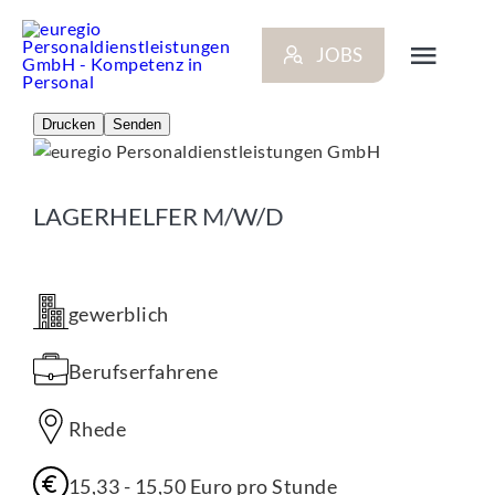
Zum
Inhalt
JOBS
springen
Toggl
Navig
Drucken
Senden
ARBEITGEBER
LAGERHELFER M/W/D
BEWERBER
NEWS
gewerblich
STANDORTE
Berufserfahrene
Rhede
KONTAKT
15,33 - 15,50 Euro pro Stunde