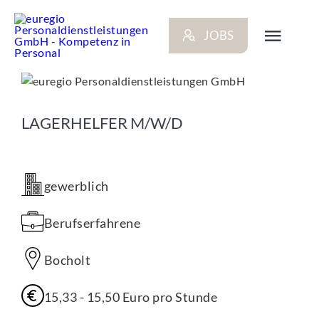
Zum
Inhalt
JOBS
springen
Toggl
Navig
ARBEITGEBER
LAGERHELFER M/W/D
BEWERBER
gewerblich
NEWS
Berufserfahrene
STANDORTE
Bocholt
KONTAKT
15,33
-
15,50
Euro
pro Stunde