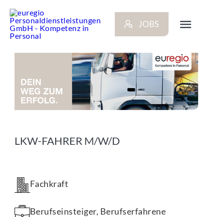
Zum
Inhalt
JOBS
springen
Toggl
Navig
ARBEITGEBER
BEWERBER
NEWS
LKW-FAHRER M/W/D
STANDORTE
Fachkraft
KONTAKT
Berufseinsteiger, Berufserfahrene