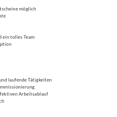
tscheine möglich
ote
 ein tolles Team
option
und laufende Tätigkeiten
Kommissionierung
fektiven Arbeitsablauf
ch