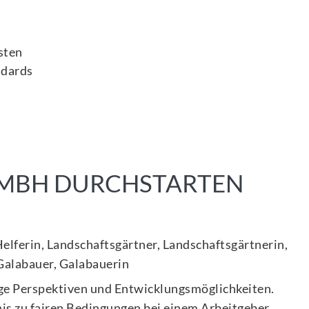
sten
ndards
GMBH DURCHSTARTEN
elferin, Landschaftsgärtner, Landschaftsgärtnerin,
 Galabauer, Galabauerin
tige Perspektiven und Entwicklungsmöglichkeiten.
nis zu fairen Bedingungen bei einem Arbeitgeber,