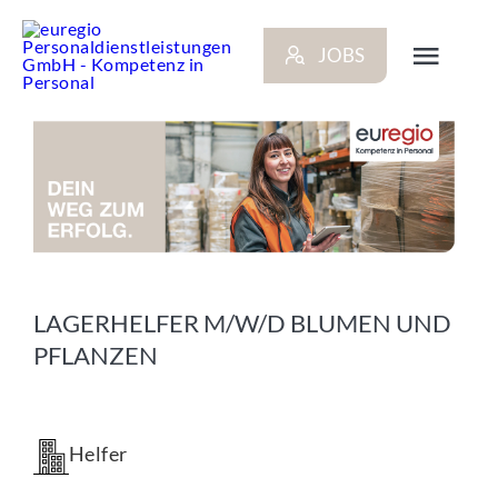
Zum
Inhalt
JOBS
springen
Toggl
Navig
ARBEITGEBER
BEWERBER
NEWS
LAGERHELFER M/W/D BLUMEN UND
PFLANZEN
STANDORTE
KONTAKT
Helfer