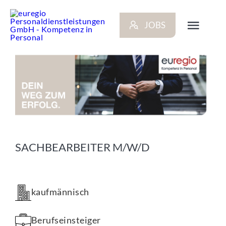
Zum
Inhalt
JOBS
springen
Toggl
Navig
ARBEITGEBER
BEWERBER
NEWS
SACHBEARBEITER M/W/D
STANDORTE
kaufmännisch
KONTAKT
Berufseinsteiger