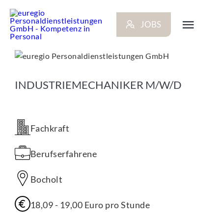
Zum
Inhalt
JOBS
springen
Toggl
Navig
ARBEITGEBER
INDUSTRIEMECHANIKER M/W/D
BEWERBER
Fachkraft
NEWS
Berufserfahrene
STANDORTE
Bocholt
KONTAKT
18,09 - 19,00 Euro pro Stunde