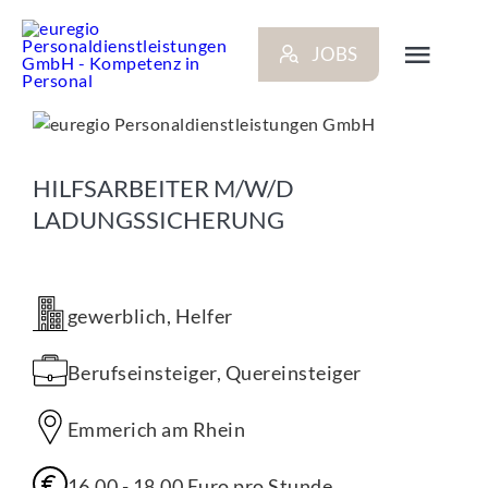
Zum
Inhalt
JOBS
springen
Toggl
Navig
ARBEITGEBER
HILFSARBEITER M/W/D
BEWERBER
LADUNGSSICHERUNG
NEWS
gewerblich, Helfer
STANDORTE
Berufseinsteiger, Quereinsteiger
Emmerich am Rhein
KONTAKT
16,00
-
18,00
Euro
pro Stunde