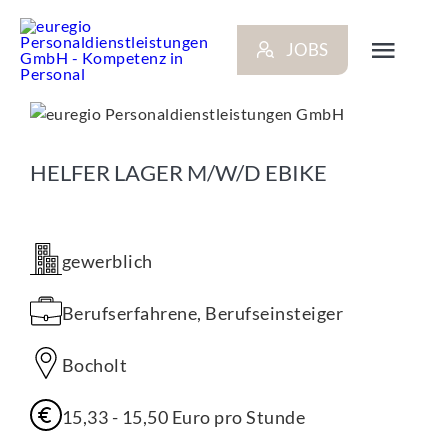
Zum
Inhalt
JOBS
springen
Toggl
Navig
ARBEITGEBER
HELFER LAGER M/W/D EBIKE
BEWERBER
gewerblich
NEWS
Berufserfahrene, Berufseinsteiger
STANDORTE
Bocholt
KONTAKT
15,33 - 15,50 Euro pro Stunde