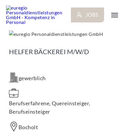
Zum
Inhalt
JOBS
springen
Toggl
Navig
ARBEITGEBER
HELFER BÄCKEREI M/W/D
BEWERBER
gewerblich
NEWS
STANDORTE
Berufserfahrene, Quereinsteiger,
Berufseinsteiger
KONTAKT
Bocholt