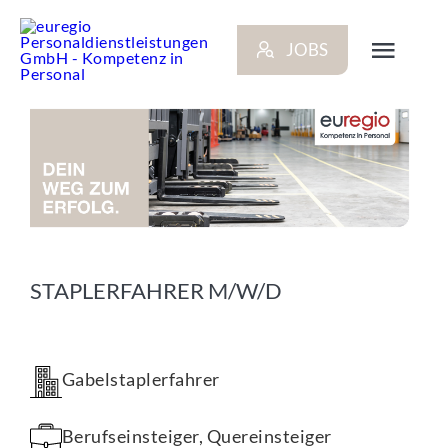
Zum
Inhalt
JOBS
springen
Toggl
Navig
ARBEITGEBER
BEWERBER
NEWS
STAPLERFAHRER M/W/D
STANDORTE
Gabelstaplerfahrer
KONTAKT
Berufseinsteiger, Quereinsteiger