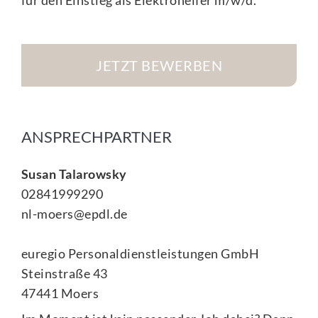
für den Einstieg als Elektrohelfer m/w/d.
JETZT BEWERBEN
ANSPRECHPARTNER
Susan Talarowsky
02841999290
nl-moers@epdl.de
euregio Personaldienstleistungen GmbH
Steinstraße 43
47441 Moers