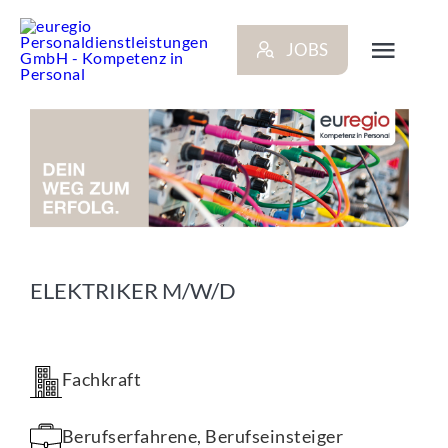
Zum
Inhalt
JOBS
springen
Toggl
Navig
ARBEITGEBER
BEWERBER
NEWS
ELEKTRIKER M/W/D
STANDORTE
Fachkraft
KONTAKT
Berufserfahrene, Berufseinsteiger