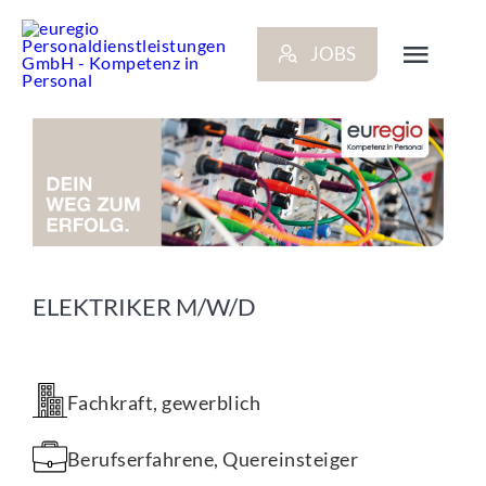
Zum
Inhalt
JOBS
springen
Toggl
Navig
ARBEITGEBER
BEWERBER
NEWS
ELEKTRIKER M/W/D
STANDORTE
Fachkraft, gewerblich
KONTAKT
Berufserfahrene, Quereinsteiger