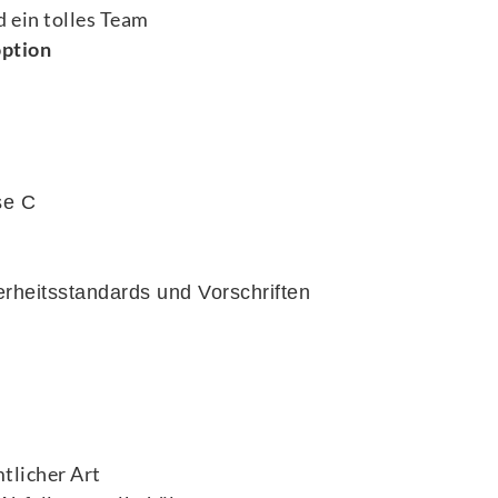
 ein tolles Team
ption
se C
rheitsstandards und Vorschriften
tlicher Art