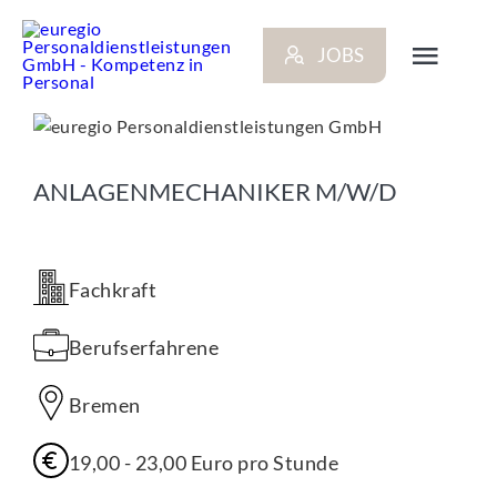
Zum
Inhalt
JOBS
springen
Toggl
Navig
ARBEITGEBER
ANLAGENMECHANIKER M/W/D
BEWERBER
Fachkraft
NEWS
Berufserfahrene
STANDORTE
Bremen
KONTAKT
19,00
-
23,00
Euro
pro Stunde