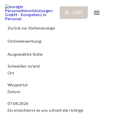
Zum
Inhalt
JOBS
springen
Toggl
Navig
Zurück zur Stellenanzeige
ARBEITGEBER
Onlinebewerbung:
BEWERBER
Ausgewählte Stelle
Schweißer m/w/d
NEWS
Ort
STANDORTE
Wuppertal
Datum
KONTAKT
07.08.2026
Du erleichterst es uns schnell die richtige